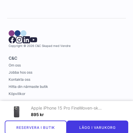
Copyright © 2026 C&C
Skapad med
Vendre
C&C
Om oss
Jobba hos oss
Kontakta oss
Hitta din närmaste butik
Köpvillkor
Information
Apple iPhone 15 Pro FineWoven-skal med MagSafe Svart
Leverans och betalning
895
kr
Cookies
RESERVERA I BUTIK
LÄGG I VARUKORG
Personuppgiftspolicy