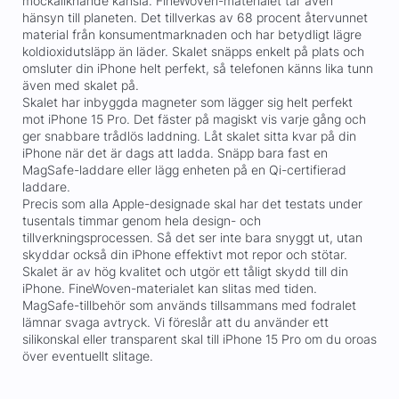
mockaliknande känsla. FineWoven-materialet tar även
hänsyn till planeten. Det tillverkas av 68 procent återvunnet
material från konsumentmarknaden och har betydligt lägre
koldioxidutsläpp än läder. Skalet snäpps enkelt på plats och
omsluter din iPhone helt perfekt, så telefonen känns lika tunn
även med skalet på.
Skalet har inbyggda magneter som lägger sig helt perfekt
mot iPhone 15 Pro. Det fäster på magiskt vis varje gång och
ger snabbare trådlös laddning. Låt skalet sitta kvar på din
iPhone när det är dags att ladda. Snäpp bara fast en
MagSafe-laddare eller lägg enheten på en Qi-certifierad
laddare.
Precis som alla Apple-designade skal har det testats under
tusentals timmar genom hela design- och
tillverkningsprocessen. Så det ser inte bara snyggt ut, utan
skyddar också din iPhone effektivt mot repor och stötar.
Skalet är av hög kvalitet och utgör ett tåligt skydd till din
iPhone. FineWoven-materialet kan slitas med tiden.
MagSafe-tillbehör som används tillsammans med fodralet
lämnar svaga avtryck. Vi föreslår att du använder ett
silikonskal eller transparent skal till iPhone 15 Pro om du oroas
över eventuellt slitage.