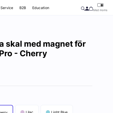
Service
B2B
Education
Med moms
a skal med magnet för
Pro - Cherry
Lilac
Light Blue
herry