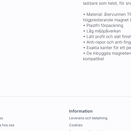
laddare som helst, för s
• Material: återvunnen TP
högpresterande magnet (
• Plastfri förpackning
• Låg miljöpåverkan
• Lätt profil och slät finis
• Anti-repor och anti-fin
• Exakta kanter för ett 
• De inbyggda magnetern
kompatibel
Information
ss
Leverans och betalning
 hos oss
Cookies