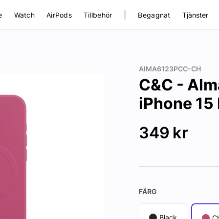
|
e
Watch
AirPods
Tillbehör
Begagnat
Tjänster
AIMA6123PCC-CH
C&C - Alm
iPhone 15 
349
kr
FÄRG
Black
C