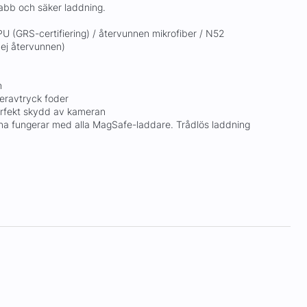
nabb och säker laddning.
U (GRS-certifiering) / återvunnen mikrofiber / N52
ej återvunnen)
h
geravtryck foder
perfekt skydd av kameran
a fungerar med alla MagSafe-laddare. Trådlös laddning