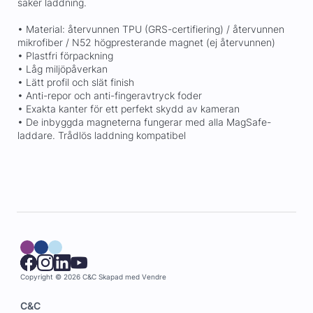
säker laddning.
• Material: återvunnen TPU (GRS-certifiering) / återvunnen
mikrofiber / N52 högpresterande magnet (ej återvunnen)
• Plastfri förpackning
• Låg miljöpåverkan
• Lätt profil och slät finish
• Anti-repor och anti-fingeravtryck foder
• Exakta kanter för ett perfekt skydd av kameran
• De inbyggda magneterna fungerar med alla MagSafe-
laddare. Trådlös laddning kompatibel
Copyright © 2026 C&C
Skapad med
Vendre
C&C