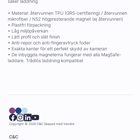
säker laddning.
• Material: återvunnen TPU (GRS-certifiering) / återvunnen
mikrofiber / N52 högpresterande magnet (ej återvunnen)
• Plastfri förpackning
• Låg miljöpåverkan
• Lätt profil och slät finish
• Anti-repor och anti-fingeravtryck foder
• Exakta kanter för ett perfekt skydd av kameran
• De inbyggda magneterna fungerar med alla MagSafe-
laddare. Trådlös laddning kompatibel
Copyright © 2026 C&C
Skapad med
Vendre
C&C