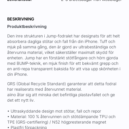
BESKRIVNING
Produktbeskrivning
Den inre strukturen i Jump-fodralet har designats för att helt
absorbera dagliga stötar och fall från din iPhone. Tuff och
mjuk på samma gång, den är gjord av ultrabeständiga och
återvunna material, vilket säkerställer maximalt skydd för
enheten. Jump har en förstärkt stötfångare och hörn gjorda
med BUMP-teknik, en mjuk finish för ett bekvämt grepp och
en anti-repa transparent baksida för att visa upp skönheten i
din iPhone.
GRS (Global Recycle Standard) garanterar att detta fodral
har realiserats med återvunnet material.
aiino åtar sig att minska det befintliga plastavfallet och ge
det ett nytt liv.
• Ultraskyddande design mot stötar, fall och repor
• Material: 100 % återvunnen och stötdämpande TPU och
TPE (GRS-certifiering) / N52 högpresterande magnet
• Plastfri förpackning