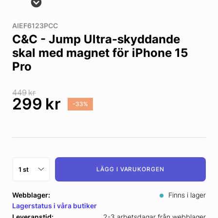
AIEF6123PCC
C&C - Jump Ultra-skyddande
skal med magnet för iPhone 15
Pro
449
kr
299
kr
-33%
LÄGG I VARUKORGEN
Webblager:
Finns i lager
Lagerstatus i våra butiker
Leveranstid:
2-3 arbetsdagar från webblager