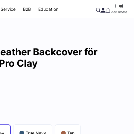
Service
B2B
Education
Med moms
eather Backcover för
Pro Clay
True Navy
Tan
ay