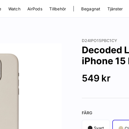
|
e
Watch
AirPods
Tillbehör
Begagnat
Tjänster
D24IPO15PBC1CY
Decoded L
iPhone 15 
549
kr
FÄRG
Svart
Cl