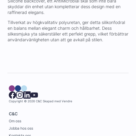
Silicone Backcover, ett AntiMicrobial skal som inte bara
skyddar din enhet utan kompletterar dess design med en
raffinerad elegans.
Tillverkat av högkvalitativ polyuretan, ger detta silikonfodral
en balans mellan elegant charm och hållbarhet. Dess
silkesmjuka yta säkerställer ett perfekt grepp, vilket förbättrar
användarvänligheten utan att ge avkall på stilen.
Copyright © 2026 C&C
Skapad med
Vendre
C&C
Om oss
Jobba hos oss
Kontakta oss