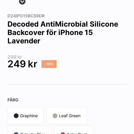
D24IPO15BCS9DR
Decoded AntiMicrobial Silicone
Backcover för iPhone 15
Lavender
299
kr
249
kr
-16%
FÄRG
Graphine
Leaf Green