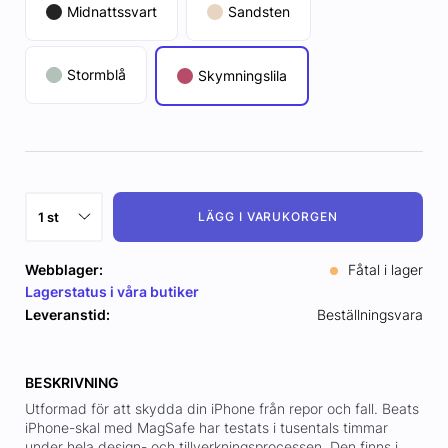
Midnattssvart
Sandsten
Stormblå
Skymningslila
LÄGG I VARUKORGEN
Webblager:
Fåtal i lager
Lagerstatus i våra butiker
Leveranstid:
Beställningsvara
BESKRIVNING
Utformad för att skydda din iPhone från repor och fall. Beats
iPhone-skal med MagSafe har testats i tusentals timmar
under hela design- och tillverkningsprocessen. Den finns i