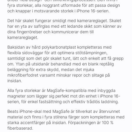
fyra storlekar, alla noggrant utformade för att passa design
och knappar i motsvarande storlek i iPhone 16-serien.
Det här skalet fungerar smidigt med kamerareglaget. Skalet
har en yta av safirglas med ett ledande skikt som känner av
dina fingerrörelser och kommunicerar dem till
kamerareglaget.
Baksidan av hård polykarbonatplast kompletteras med
flexibla sidoväggar för att optimera stötdämpningen,
samtidigt som det gör skalet tunt, lätt och enkelt att få grepp
om. Ytan på utsidanär behandlad med en blank reptålig
beläggning för extra skydd, medan det mjuka
mikrofiberfodret varsamt minskar repor och slitage på
insidan.
Alla fyra storlekar är MagSafe-kompatibla med inbyggda
magneter som lägger sig perfekt mot din enhet i iPhone 16-
serien, för enkel fastsättning och effektiv trådlös laddning.
Beats iPhone-skal med MagSafe är tillverkat av återvunnet
material och finns i fyra stilrena färger som kompletteras med
starka accentfärger på insidan. Förpackningen är 100 %
fiberbaserad.