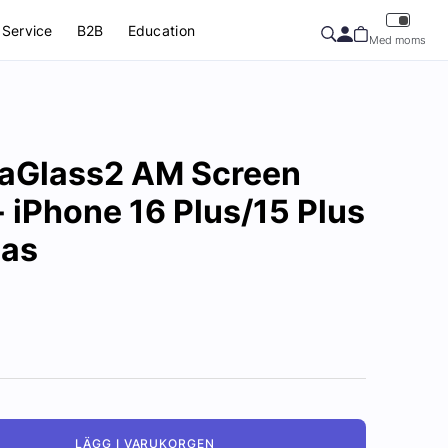
Service
B2B
Education
Med moms
traGlass2 AM Screen
- iPhone 16 Plus/15 Plus
las
LÄGG I VARUKORGEN