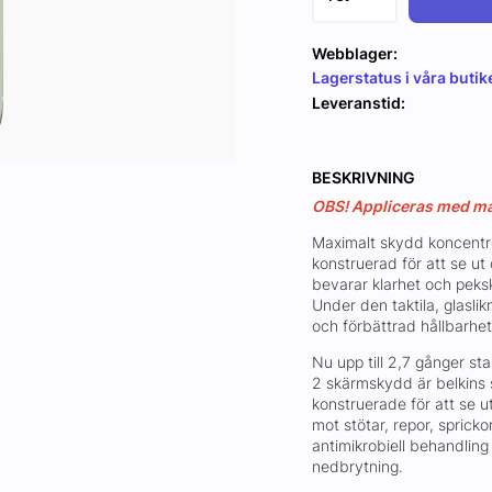
Webblager:
Lagerstatus i våra butik
Leveranstid:
BESKRIVNING
OBS! Appliceras med mas
Maximalt skydd koncentre
konstruerad för att se u
bevarar klarhet och peksk
Under den taktila, glasli
och förbättrad hållbarhet 
Nu upp till 2,7 gånger st
2 skärmskydd är belkins s
konstruerade för att se 
mot stötar, repor, spricko
antimikrobiell behandling
nedbrytning.