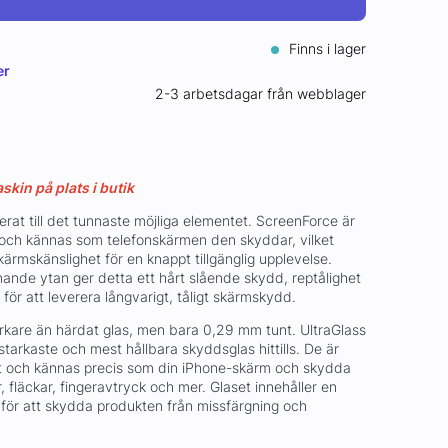
Finns i lager
er
2-3 arbetsdagar från webblager
kin på plats i butik
rat till det tunnaste möjliga elementet. ScreenForce är
t och kännas som telefonskärmen den skyddar, vilket
ärmskänslighet för en knappt tillgänglig upplevelse.
knande ytan ger detta ett hårt slående skydd, reptålighet
för att leverera långvarigt, tåligt skärmskydd.
arkare än härdat glas, men bara 0,29 mm tunt. UltraGlass
tarkaste och mest hållbara skyddsglas hittills. De är
ut och kännas precis som din iPhone-skärm och skydda
r, fläckar, fingeravtryck och mer. Glaset innehåller en
 för att skydda produkten från missfärgning och