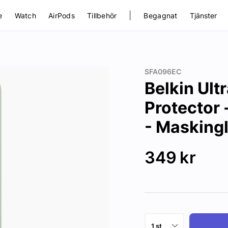
|
e
Watch
AirPods
Tillbehör
Begagnat
Tjänster
SFA096EC
Belkin Ul
Protector 
- Masking
349
kr