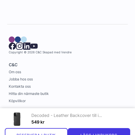
Copyright © 2026 C&C
Skapad med
Vendre
C&C
Om oss
Jobba hos oss
Kontakta oss
Hitta din närmaste butik
Köpvillkor
Information
Decoded - Leather Backcover till iPhone 16 Plus Svart
Leverans och betalning
549
kr
Cookies