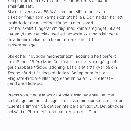
komplettera och skydda din iPhone 16 Pro Max på ett
smakfullt sätt.
Skalet tillverkas av 55 % återvunnet silikon och har en
silkeslen finish som känns skön att hålla i. Och insidan har ett
mjukt foder av mikrofiber för ännu mer skydd.
Det här skalet fungerar smidigt med kamerareglaget. Skalet
har en yta av safirglas med ett ledande skikt som känner av
dina fingerrörelser och kommunicerar dem till
kamerareglaget.
Skalet har inbyggda magneter som lägger sig helt perfekt
mot iPhone 16 Pro Max. Det fäster magiskt varje gång och
ger snabbare trådlös laddning. Låt skalet sitta kvar på din
iPhone när det är dags att ladda. Snäpp bara fast en
MagSafe-laddare eller lägg enheten på en Qi2- eller Qi-
certifierad laddare.
Precis som med alla andra Apple-designade skal har det
testats genom hela design- och tillverkningsprocessen under
tusentals timmar. Så det ser inte bara snyggt ut. Det skyddar
också din iPhone effektivt mot repor och stötar.