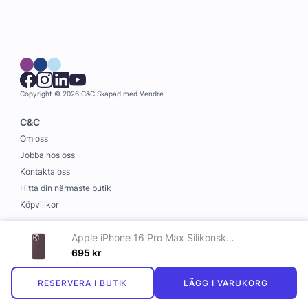
Copyright © 2026 C&C
Skapad med
Vendre
C&C
Om oss
Jobba hos oss
Kontakta oss
Hitta din närmaste butik
Köpvillkor
Information
Apple iPhone 16 Pro Max Silikonskal med MagSafe Plommon
Leverans och betalning
695
kr
Cookies
RESERVERA I BUTIK
LÄGG I VARUKORG
Personuppgiftspolicy