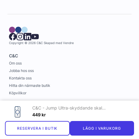
Copyright © 2026 C&C
Skapad med
Vendre
C&C
Om oss
Jobba hos oss
Kontakta oss
Hitta din närmaste butik
Köpvillkor
Information
C&C - Jump Ultra-skyddande skal med magnet till iPhone 16 Pro Max Blå
Leverans och betalning
449
kr
Cookies
RESERVERA I BUTIK
LÄGG I VARUKORG
Personuppgiftspolicy