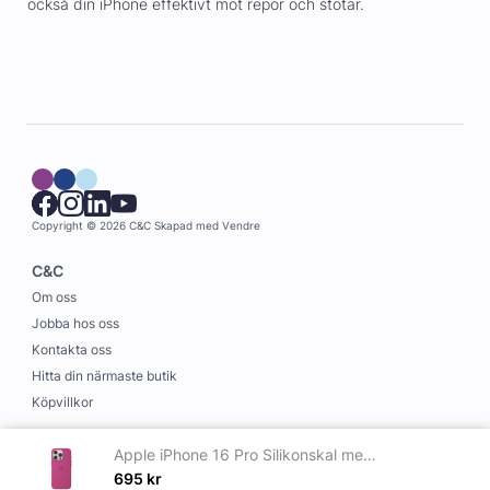
också din iPhone effektivt mot repor och stötar.
Copyright © 2026 C&C
Skapad med
Vendre
C&C
Om oss
Jobba hos oss
Kontakta oss
Hitta din närmaste butik
Köpvillkor
Information
Apple iPhone 16 Pro Silikonskal med MagSafe Lila Fuchsia
Leverans och betalning
695
kr