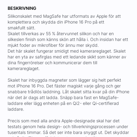
BESKRIVNING
Silikonskalet med MagSafe har utformats av Apple för att
komplettera och skydda din iPhone 16 Pro på ett
smakfullt sätt.
Skalet tillverkas av 55 % återvunnet silikon och har en
silkeslen finish som känns skön att hålla i. Och insidan har ett
mjukt foder av mikrofiber för ännu mer skydd.
Det här skalet fungerar smidigt med kamerareglaget. Skalet
har en yta av safirglas med ett ledande skikt som känner av
dina fingerrörelser och kommunicerar dem till
kamerareglaget.
Skalet har inbyggda magneter som lägger sig helt perfekt
mot iPhone 16 Pro. Det fäster magiskt varje gång och ger
snabbare trådlös laddning. Låt skalet sitta kvar på din iPhone
när det är dags att ladda. Snäpp bara fast en MagSafe-
laddare eller lägg enheten på en Qi2- eller Qi-certifierad
laddare.
Precis som med alla andra Apple-designade skal har det
testats genom hela design- och tillverkningsprocessen under
tusentals timmar. Så det ser inte bara snyggt ut. Det skyddar