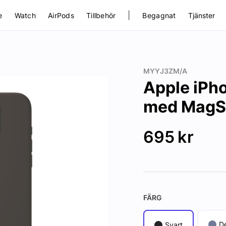
|
e
Watch
AirPods
Tillbehör
Begagnat
Tjänster
MYYJ3ZM/A
Apple iPho
med MagSa
695
kr
FÄRG
D
Svart