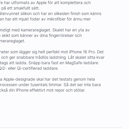
e har utformats av Apple för att komplettera och
 på ett smakfullt sätt.
återvunnet silikon och har en silkeslen finish som känns
dan har ett mjukt foder av mikrofiber för ännu mer
smidigt med kamerareglaget. Skalet har en yta av
 skikt som känner av dina fingerrörelser och
merareglaget.
eter som lägger sig helt perfekt mot iPhone 16 Pro. Det
 och ger snabbare trådlös laddning. Låt skalet sitta kvar
 dags att ladda. Snäpp bara fast en MagSafe-laddare
i2- eller Qi-certifierad laddare.
a Apple-designade skal har det testats genom hela
processen under tusentals timmar. Så det ser inte bara
kså din iPhone effektivt mot repor och stötar.