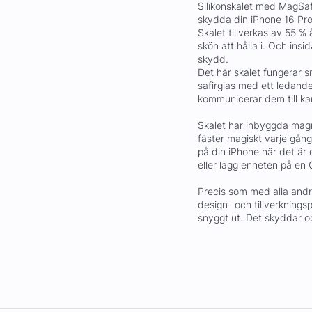
Silikonskalet med MagSaf
skydda din iPhone 16 Pro
Skalet tillverkas av 55 % 
skön att hålla i. Och insi
skydd.
Det här skalet fungerar 
safirglas med ett ledande
kommunicerar dem till ka
Skalet har inbyggda magn
fäster magiskt varje gång
på din iPhone när det är
eller lägg enheten på en Q
Precis som med alla andr
design- och tillverknings
snyggt ut. Det skyddar oc