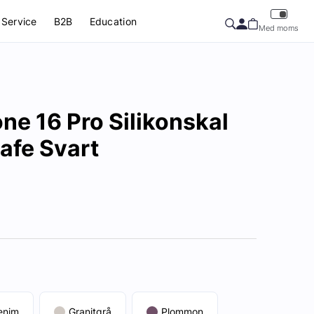
Service
B2B
Education
Med moms
ne 16 Pro Silikonskal
fe Svart
enim
Granitgrå
Plommon