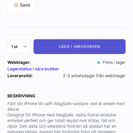
Sand
LÄGG I VARUKORGEN
Webblager:
Finns i lager
Lagerstatus i våra butiker
Leveranstid:
2-3 arbetsdagar från webblager
BESKRIVNING
Fäst din iPhone till valfri MagSafe-laddare: det är enkelt med
Allure!
Designat för iPhone med MagSafe, detta fodral omsluter
enheten perfekt och ger totalt skydd mot stötar, fall och
repor. Den släta och silkeslena finishen på utsidan har en
behaglig känsla, medan det invändigt finns ett repsäkert