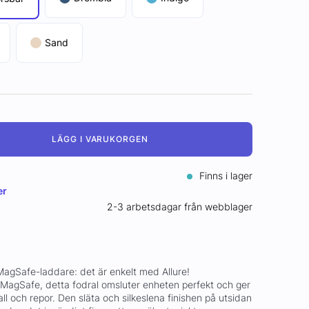
Sand
LÄGG I VARUKORGEN
Finns i lager
er
2-3 arbetsdagar från webblager
i MagSafe-laddare: det är enkelt med Allure!
MagSafe, detta fodral omsluter enheten perfekt och ger
all och repor. Den släta och silkeslena finishen på utsidan