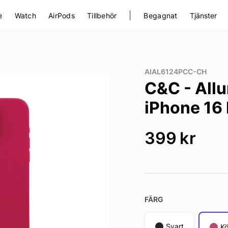
|
e
Watch
AirPods
Tillbehör
Begagnat
Tjänster
AIAL6124PCC-CH
C&C - Allu
iPhone 16 
399
kr
FÄRG
Svart
Kö