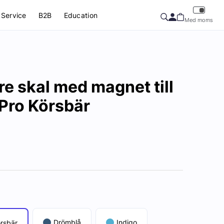
Service
B2B
Education
Med moms
re skal med magnet till
Pro Körsbär
Drömblå
Indigo
rsbär