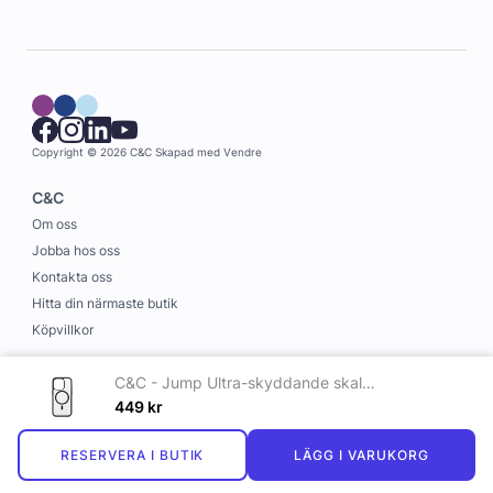
Copyright © 2026 C&C
Skapad med
Vendre
C&C
Om oss
Jobba hos oss
Kontakta oss
Hitta din närmaste butik
Köpvillkor
Information
C&C - Jump Ultra-skyddande skal med magnet till iPhone 16 Pro Svart
Leverans och betalning
449
kr
Cookies
RESERVERA I BUTIK
LÄGG I VARUKORG
Personuppgiftspolicy