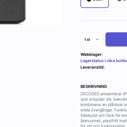
Webblager:
Lagerstatus i våra butik
Leveranstid:
BESKRIVNING
DECODED presenterar iPho
som erbjuder stil, bekvä
kombinerar en plånbok o
enkla övergångar. Funkti
fallskydd och fack för kor
återvunnet, plastfritt mat
för stil och funktionalitet.