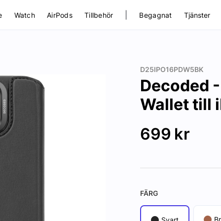
|
e
Watch
AirPods
Tillbehör
Begagnat
Tjänster
D25IPO16PDW5BK
Decoded -
Wallet till
699
kr
FÄRG
B
Svart