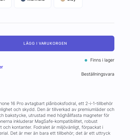
LÄGG I VARUKORGEN
Finns i lager
er
Beställningsvara
ne 16 Pro avtagbart plånboksfodral, ett 2-i-1-tillbehör
mlighet och skydd. Den är tillverkad av premiumläder och
ch bakstycke, utrustad med höghållfasta magneter för
onerna inkluderar MagSafe-kompatibilitet, robust
t och kontanter. Fodralet är miljövänligt, förpackat i
erial. Det är mer än bara ett tillbehör; det är ett uttryck