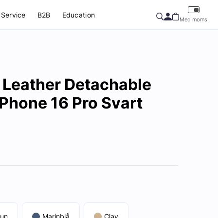
Service
B2B
Education
Med moms
 Leather Detachable
 iPhone 16 Pro Svart
run
Marinblå
Clay