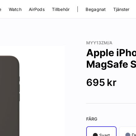
|
e
Watch
AirPods
Tillbehör
Begagnat
Tjänster
MYY13ZM/A
Apple iPho
MagSafe S
695
kr
FÄRG
D
Svart