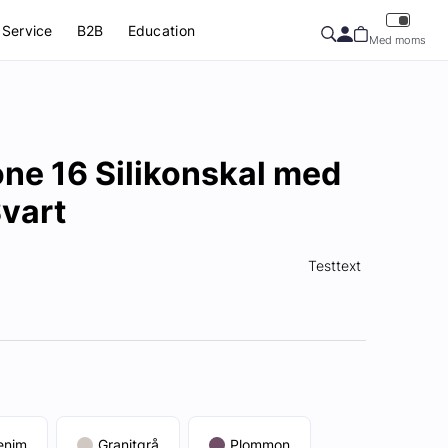
Service
B2B
Education
Med moms
ne 16 Silikonskal med
vart
Testtext
enim
Granitgrå
Plommon