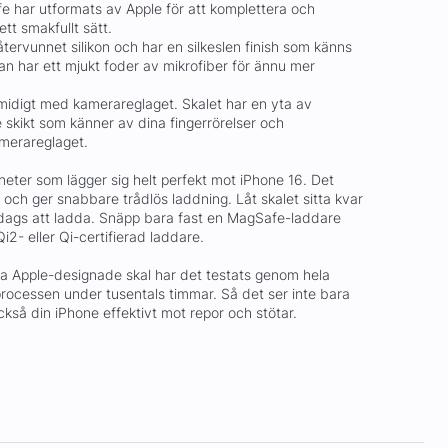
e har utformats av Apple för att komplettera och
ett smakfullt sätt.
återvunnet silikon och har en silkeslen finish som känns
dan har ett mjukt foder av mikrofiber för ännu mer
smidigt med kamerareglaget. Skalet har en yta av
 skikt som känner av dina fingerrörelser och
merareglaget.
eter som lägger sig helt perfekt mot iPhone 16. Det
 och ger snabbare trådlös laddning. Låt skalet sitta kvar
 dags att ladda. Snäpp bara fast en MagSafe-laddare
i2- eller Qi-certifierad laddare.
a Apple-designade skal har det testats genom hela
processen under tusentals timmar. Så det ser inte bara
kså din iPhone effektivt mot repor och stötar.