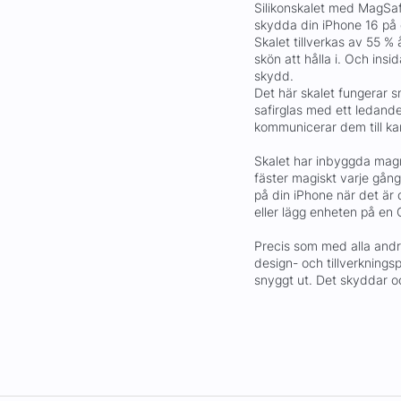
Silikonskalet med MagSaf
skydda din iPhone 16 på 
Skalet tillverkas av 55 % 
skön att hålla i. Och insi
skydd.
Det här skalet fungerar 
safirglas med ett ledande
kommunicerar dem till ka
Skalet har inbyggda magn
fäster magiskt varje gång
på din iPhone när det är
eller lägg enheten på en Q
Precis som med alla andr
design- och tillverknings
snyggt ut. Det skyddar oc