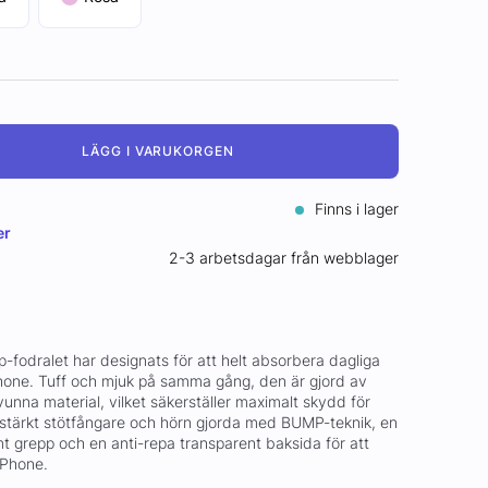
LÄGG I VARUKORGEN
Finns i lager
er
2-3 arbetsdagar från webblager
p-fodralet har designats för att helt absorbera dagliga
iPhone. Tuff och mjuk på samma gång, den är gjord av
unna material, vilket säkerställer maximalt skydd för
stärkt stötfångare och hörn gjorda med BUMP-teknik, en
mt grepp och en anti-repa transparent baksida för att
iPhone.