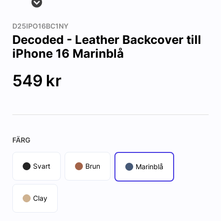
D25IPO16BC1NY
Decoded - Leather Backcover till
iPhone 16 Marinblå
549
kr
FÄRG
Svart
Brun
Marinblå
Clay