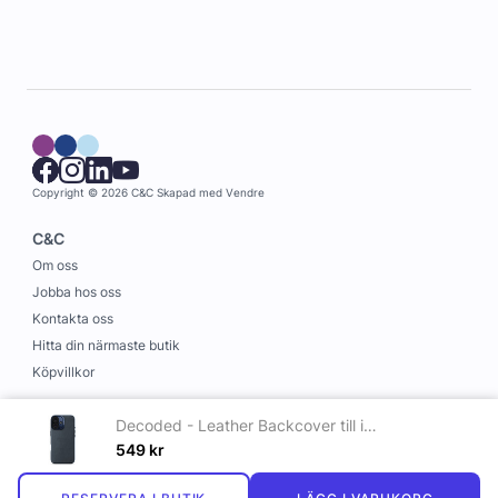
Copyright © 2026 C&C
Skapad med
Vendre
C&C
Om oss
Jobba hos oss
Kontakta oss
Hitta din närmaste butik
Köpvillkor
Information
Decoded - Leather Backcover till iPhone 16 Marinblå
Leverans och betalning
549
kr
Cookies