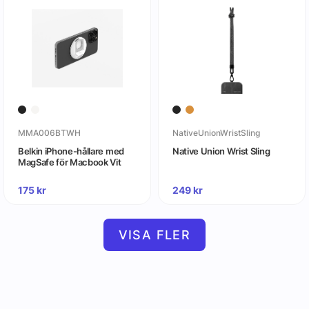
MMA006BTWH
NativeUnionWristSling
Belkin iPhone-hållare med
Native Union Wrist Sling
MagSafe för Macbook Vit
175
kr
249
kr
VISA FLER