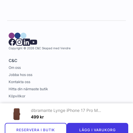
Copyright © 2026 C&C
Skapad med
Vendre
C&C
Om oss
Jobba hos oss
Kontakta oss
Hitta din närmaste butik
Köpvillkor
Information
dbramante Lynge iPhone 17 Pro Max Brun
Leverans och betalning
499
kr
Cookies
RESERVERA I BUTIK
LÄGG I VARUKORG
Personuppgiftspolicy