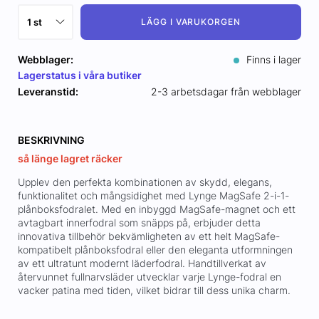
LÄGG I VARUKORGEN
Webblager:
Finns i lager
Lagerstatus i våra butiker
Leveranstid:
2-3 arbetsdagar från webblager
BESKRIVNING
så länge lagret räcker
Upplev den perfekta kombinationen av skydd, elegans,
funktionalitet och mångsidighet med Lynge MagSafe 2-i-1-
plånboksfodralet. Med en inbyggd MagSafe-magnet och ett
avtagbart innerfodral som snäpps på, erbjuder detta
innovativa tillbehör bekvämligheten av ett helt MagSafe-
kompatibelt plånboksfodral eller den eleganta utformningen
av ett ultratunt modernt läderfodral. Handtillverkat av
återvunnet fullnarvsläder utvecklar varje Lynge-fodral en
vacker patina med tiden, vilket bidrar till dess unika charm.