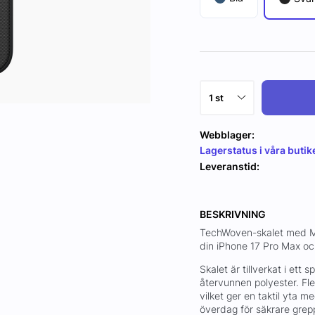
Webblager:
Lagerstatus i våra butik
Leveranstid:
BESKRIVNING
TechWoven-skalet med Ma
din iPhone 17 Pro Max och
Skalet är tillverkat i et
återvunnen polyester. Fl
vilket ger en taktil yta m
överdag för säkrare grep