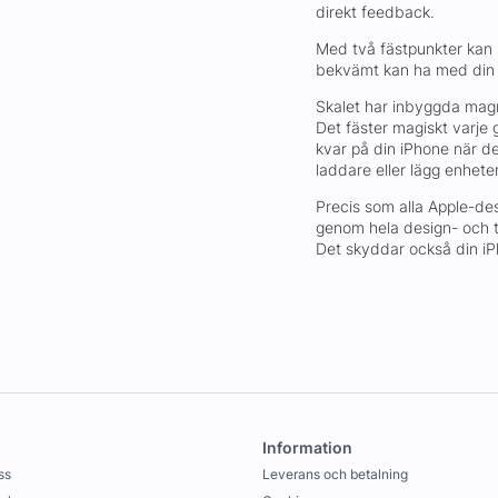
direkt feedback.
Med två fästpunkter kan s
bekvämt kan ha med din i
Skalet har inbyggda magn
Det fäster magiskt varje 
kvar på din iPhone när d
laddare eller lägg enheten
Precis som alla Apple-de
genom hela design- och ti
Det skyddar också din iPh
Information
ss
Leverans och betalning