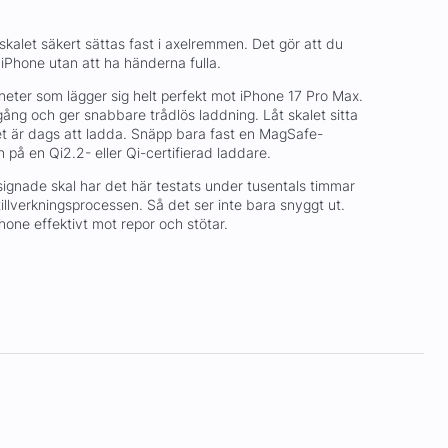
kalet säkert sättas fast i axelremmen. Det gör att du
Phone utan att ha händerna fulla.
eter som lägger sig helt perfekt mot iPhone 17 Pro Max.
gång och ger snabbare trådlös laddning. Låt skalet sitta
et är dags att ladda. Snäpp bara fast en MagSafe-
 på en Qi2.2- eller Qi-certifierad laddare.
signade skal har det här testats under tusentals timmar
llverkningsprocessen. Så det ser inte bara snyggt ut.
one effektivt mot repor och stötar.