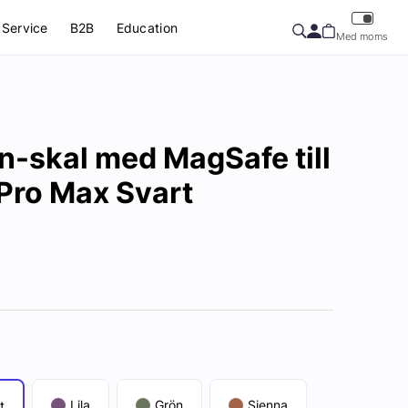
Service
B2B
Education
Med moms
-skal med MagSafe till
Pro Max Svart
Lila
Grön
Sienna
t