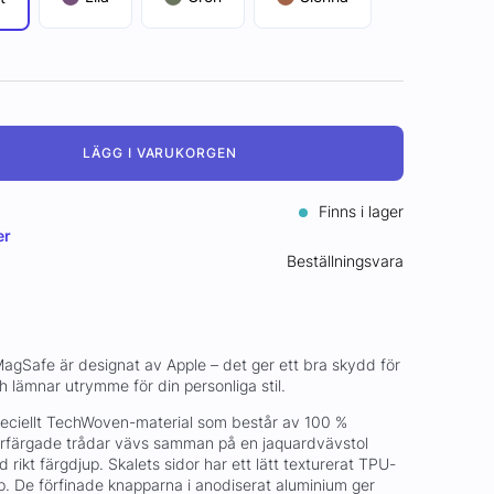
LÄGG I VARUKORGEN
Finns i lager
er
Beställningsvara
gSafe är designat av Apple – det ger ett bra skydd för
 lämnar utrymme för din personliga stil.
t speciellt TechWoven-material som består av 100 %
erfärgade trådar vävs samman på en jaquardvävstol
ed rikt färgdjup. Skalets sidor har ett lätt texturerat TPU-
p. De förfinade knapparna i anodiserat aluminium ger