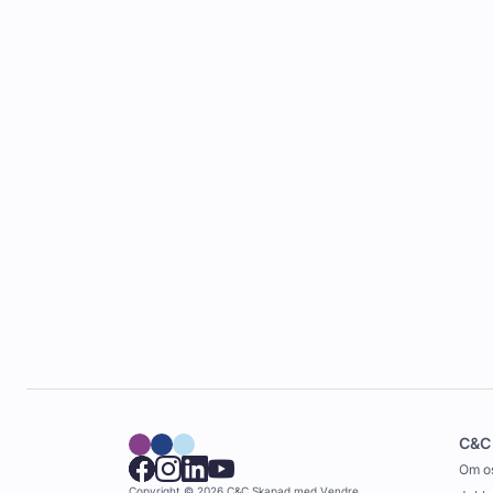
C&C
Om o
Copyright © 2026 C&C
Skapad med
Vendre