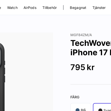
|
e
Watch
AirPods
Tillbehör
Begagnat
Tjänster
MGF84ZM/A
TechWoven
iPhone 17 
795
kr
FÄRG
Blå
Svar