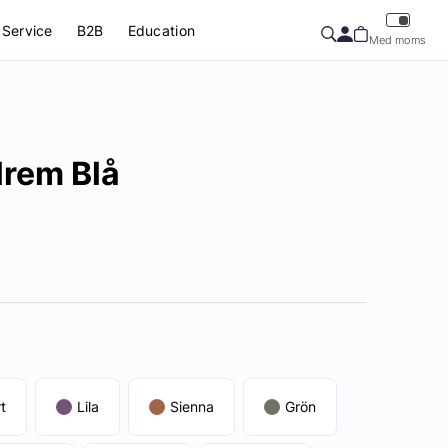
Service
B2B
Education
Med moms
lrem Blå
t
Lila
Sienna
Grön