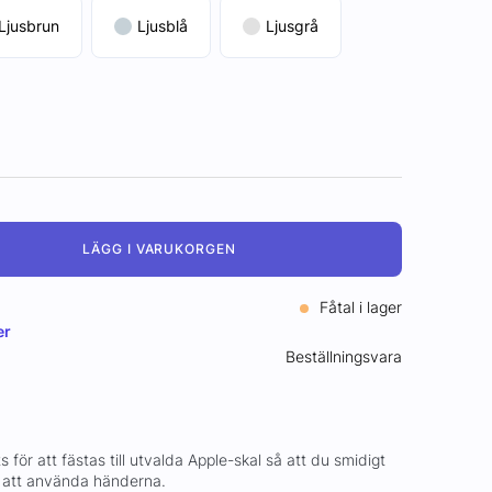
Ljusbrun
Ljusblå
Ljusgrå
LÄGG I VARUKORGEN
Fåtal i lager
er
Beställningsvara
för att fästas till utvalda Apple-skal så att du smidigt
n att använda händerna.