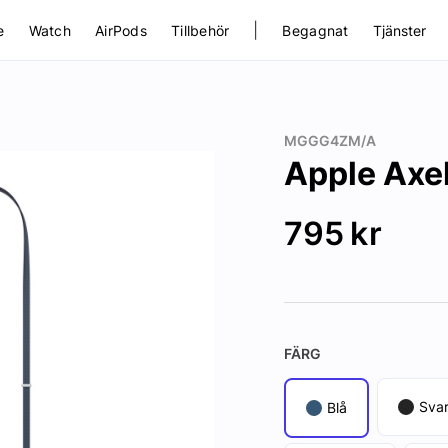
|
e
Watch
AirPods
Tillbehör
Begagnat
Tjänster
MGGG4ZM/A
Apple Axe
795
kr
FÄRG
Svar
Blå