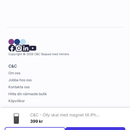
Copyright © 2026 C&C
Skapad med
Vendre
C&C
Om oss
Jobba hos oss
Kontakta oss
Hitta din närmaste butik
Köpvillkor
Information
C&C - Olly skal med magnet till iPhone 17 Pro Svart
Leverans och betalning
399
kr
Cookies