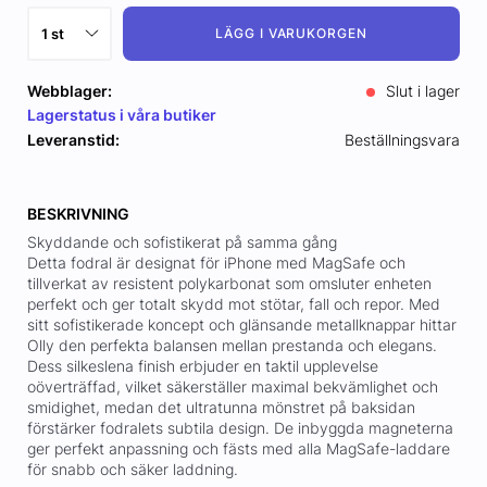
LÄGG I VARUKORGEN
Webblager:
Slut i lager
Lagerstatus i våra butiker
Leveranstid:
Beställningsvara
BESKRIVNING
Skyddande och sofistikerat på samma gång
Detta fodral är designat för iPhone med MagSafe och
tillverkat av resistent polykarbonat som omsluter enheten
perfekt och ger totalt skydd mot stötar, fall och repor. Med
sitt sofistikerade koncept och glänsande metallknappar hittar
Olly den perfekta balansen mellan prestanda och elegans.
Dess silkeslena finish erbjuder en taktil upplevelse
oöverträffad, vilket säkerställer maximal bekvämlighet och
smidighet, medan det ultratunna mönstret på baksidan
förstärker fodralets subtila design. De inbyggda magneterna
ger perfekt anpassning och fästs med alla MagSafe-laddare
för snabb och säker laddning.