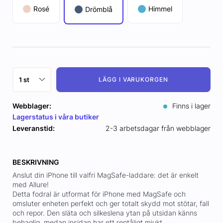
Rosé
Himmel
Drömblå
LÄGG I VARUKORGEN
Webblager:
Finns i lager
Lagerstatus i våra butiker
Leveranstid:
2-3 arbetsdagar från webblager
BESKRIVNING
Anslut din iPhone till valfri MagSafe-laddare: det är enkelt
med Allure!
Detta fodral är utformat för iPhone med MagSafe och
omsluter enheten perfekt och ger totalt skydd mot stötar, fall
och repor. Den släta och silkeslena ytan på utsidan känns
behaglig, medan insidan har ett reptåligt mjukt