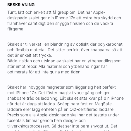
BESKRIVNING
Tunt, lätt och enkelt att få grepp om. Det här Apple-
designade skalet ger din iPhone 17e ett extra bra skydd och
framhäver samtidigt den snygga finishen och de vackra
färgerna.
Skalet är tillverkat i en blandning av optiskt klar polykarbonat
och flexibla material. Det sitter perfekt över knapparna så att
det är enkelt att trycka.
Både insidan och utsidan av skalet har en ytbehandling som
står emot repor. Alla material och ytbehandlingar har
optimerats för att inte gulna med tiden.
Skalet har inbyggda magneter som lägger sig helt perfekt
mot iPhone 17e. Det fäster magiskt varje gång och ger
snabbare trådlös laddning. Låt skalet sitta kvar på din iPhone
när det är dags att ladda. Snäpp bara fast en MagSafe-
laddare eller lägg enheten på en Qi2-certifierad laddare.
Precis som alla Apple-designade skal har det testats under
tusentals timmar genom hela design- och
tillverkningsprocessen. Så det ser inte bara snyggt ut. Det