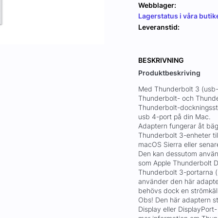
Webblager:
Lagerstatus i våra butik
Leveranstid:
BESKRIVNING
Produktbeskriving
Med Thunderbolt 3 (usb-c
Thunderbolt- och Thunde
Thunderbolt-dockningsstat
usb 4-port på din Mac.
Adaptern fungerar åt bäg
Thunderbolt 3-enheter ti
macOS Sierra eller senar
Den kan dessutom använda
som Apple Thunderbolt Di
Thunderbolt 3-portarna (
använder den här adapte
behövs dock en strömkäll
Obs! Den här adaptern s
Display eller DisplayPort-