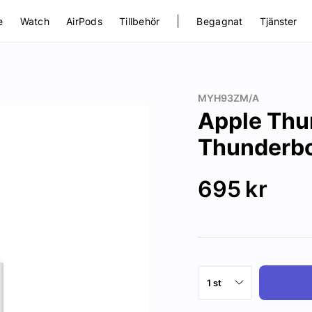
|
e
Watch
AirPods
Tillbehör
Begagnat
Tjänster
MYH93ZM/A
Apple Thun
Thunderbo
695
kr