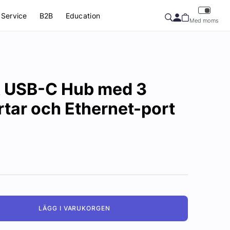
Service
B2B
Education
Med moms
k USB-C Hub med 3
tar och Ethernet-port
LÄGG I VARUKORGEN