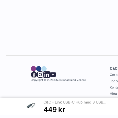
C&C
Om o
Copyright © 2026 C&C
Skapad med
Vendre
Jobba
Konta
Hitta
Köpvi
C&C - Link USB-C Hub med 3 USB-A-portar och Ethernet-port
449
kr