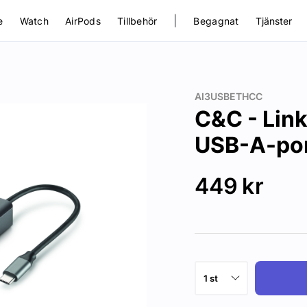
|
e
Watch
AirPods
Tillbehör
Begagnat
Tjänster
AI3USBETHCC
C&C - Lin
USB-A-por
449
kr