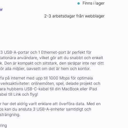
Finns i lager
er
2-3 arbetsdagar från webblager
 USB-A-portar och 1 Ethernet-port är perfekt för
ationära användare, vilket gör att du snabbt och enkelt
erk. Den är kompakt och slitstark, den skräpar inte ner ditt
för alla miljöer, oavsett om det är hem och kontor.
fa på internet med upp till 1000 Mbps för optimala
tverksaktiviteter: onlinemöten, spel, delade projekt och
t bara hubbens USB-C-kabel till din MacBook eller iPad
el till Link och flyg!
har det aldrig varit enklare att överföra data. Med en
Gbps kan du ansluta 3 USB-A-enheter samtidigt och
nsträngning.
ring