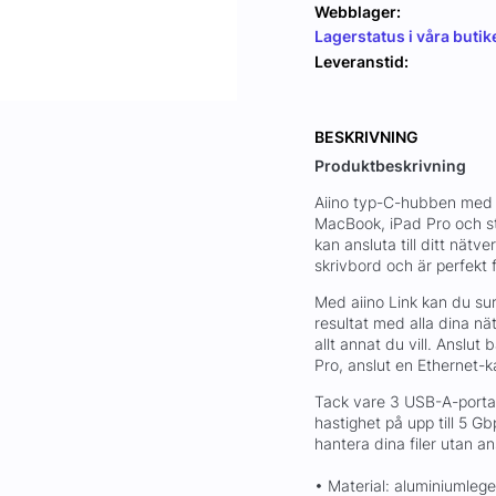
Webblager:
Lagerstatus i våra butik
Leveranstid:
BESKRIVNING
Produktbeskrivning
Aiino typ-C-hubben med 3
MacBook, iPad Pro och st
kan ansluta till ditt nätv
skrivbord och är perfekt 
Med aiino Link kan du sur
resultat med alla dina nä
allt annat du vill. Anslu
Pro, anslut en Ethernet-kab
Tack vare 3 USB-A-portar 
hastighet på upp till 5 
hantera dina filer utan a
• Material: aluminiumlege