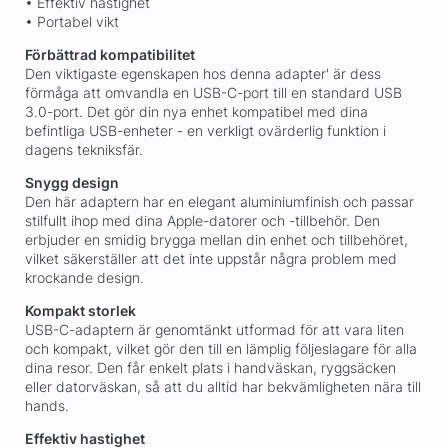
• Effektiv hastighet
• Portabel vikt
Förbättrad kompatibilitet
Den viktigaste egenskapen hos denna adapter' är dess
förmåga att omvandla en USB-C-port till en standard USB
3.0-port. Det gör din nya enhet kompatibel med dina
befintliga USB-enheter - en verkligt ovärderlig funktion i
dagens tekniksfär.
Snygg design
Den här adaptern har en elegant aluminiumfinish och passar
stilfullt ihop med dina Apple-datorer och -tillbehör. Den
erbjuder en smidig brygga mellan din enhet och tillbehöret,
vilket säkerställer att det inte uppstår några problem med
krockande design.
Kompakt storlek
USB-C-adaptern är genomtänkt utformad för att vara liten
och kompakt, vilket gör den till en lämplig följeslagare för alla
dina resor. Den får enkelt plats i handväskan, ryggsäcken
eller datorväskan, så att du alltid har bekvämligheten nära till
hands.
Effektiv hastighet