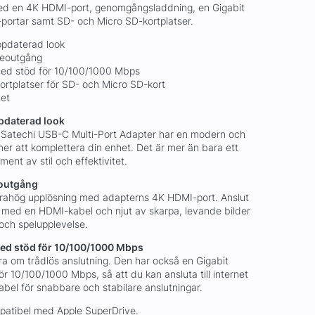
med en 4K HDMI-port, genomgångsladdning, en Gigabit
-portar samt SD- och Micro SD-kortplatser.
ppdaterad look
deoutgång
 med stöd för 10/100/1000 Mbps
ortplatser för SD- och Micro SD-kort
tet
pdaterad look
 Satechi USB-C Multi-Port Adapter har en modern och
r att komplettera din enhet. Det är mer än bara ett
ement av stil och effektivitet.
eoutgång
trahög upplösning med adapterns 4K HDMI-port. Anslut
rm med en HDMI-kabel och njut av skarpa, levande bilder
 och spelupplevelse.
med stöd för 10/100/1000 Mbps
ra om trådlös anslutning. Den har också en Gigabit
r 10/100/1000 Mbps, så att du kan ansluta till internet
bel för snabbare och stabilare anslutningar.
patibel med Apple SuperDrive.