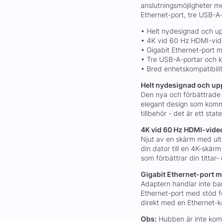
anslutningsmöjligheter 
Ethernet-port, tre USB-A
• Helt nydesignad och u
• 4K vid 60 Hz HDMI-vi
• Gigabit Ethernet-port
• Tre USB-A-portar och k
• Bred enhetskompatibili
Helt nydesignad och up
Den nya och förbättrade
elegant design som komme
tillbehör - det är ett stat
4K vid 60 Hz HDMI-vid
Njut av en skärm med ul
din dator till en 4K-skä
som förbättrar din tittar-
Gigabit Ethernet-port 
Adaptern handlar inte ba
Ethernet-port med stöd fö
direkt med en Ethernet-ka
Obs:
Hubben är inte kom