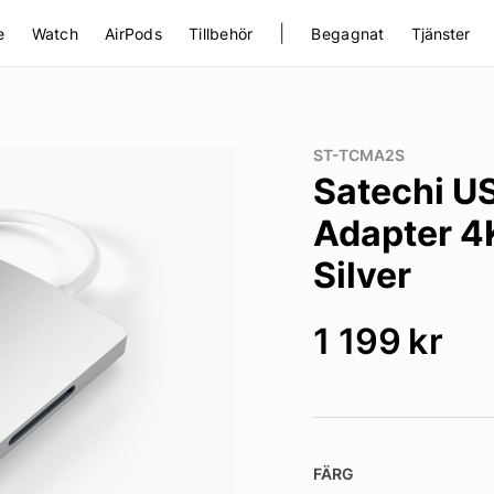
|
e
Watch
AirPods
Tillbehör
Begagnat
Tjänster
ST-TCMA2S
Satechi U
Adapter 4K
Silver
1 199
kr
FÄRG