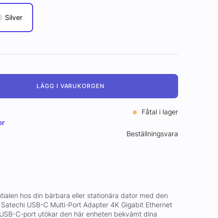
Silver
LÄGG I VARUKORGEN
Fåtal i lager
er
Beställningsvara
ntialen hos din bärbara eller stationära dator med den
Satechi USB-C Multi-Port Adapter 4K Gigabit Ethernet
n USB-C-port utökar den här enheten bekvämt dina