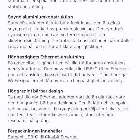
streamar eller spelar kan du lita på dess ultrasnabba och
stabila anslutning.
Snygg aluminiumkonstruktion
Satechi':s adapter är inte bara funktionell, den är också
snygg och tillverkad av premiumaluminium. Den rymdgrå
nyansen ger en touch av modern elegans till din
skrivbordsinställning. Den robusta konstruktionen säkerställer
långvarig hållbarhet för att klara dagligt slitage.
Höghastighets Ethernet-anslutning
Få omedelbar tillgång till en pålitlig trådbunden anslutning
med vår adapter. Den omvandlar din USB-C till en Ethernet-
port och ansluter dig sömlöst till ditt nätverk. Glöm fläckiga
Wi-Fi-signaler och få oavbruten höghastighetsanslutning.
Höggradigt bärbar design
Ta med dig vår Ethernet-adapter vart du än går tack vare
den höggradigt bärbara designen. Den är lätt och kompakt
och passar bekvämt i din ryggsäck, portfölj eller ficka, vilket
gör den idealisk för yrkesverksamma, studenter och
resenärer på språng.
Förpackningen innehåller
Satechi USB-C till Gigabit Ethernet