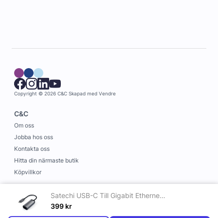
Copyright © 2026 C&C
Skapad med
Vendre
C&C
Om oss
Jobba hos oss
Kontakta oss
Hitta din närmaste butik
Köpvillkor
Information
Satechi USB-C Till Gigabit Ethernet - Rymdgrå
Leverans och betalning
399
kr
Cookies