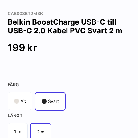
CAB003BT2MBK
Belkin BoostCharge USB-C till
USB-C 2.0 Kabel PVC Svart 2 m
199
kr
FÄRG
Vit
Svart
LÄNGT
1 m
2 m