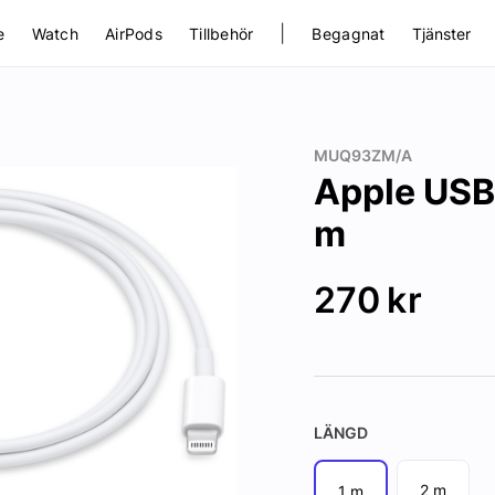
|
e
Watch
AirPods
Tillbehör
Begagnat
Tjänster
MUQ93ZM/A
Apple USB-
m
270
kr
LÄNGD
2 m
1 m