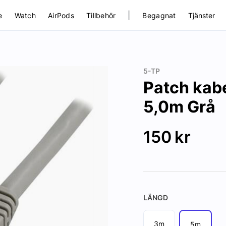
|
e
Watch
AirPods
Tillbehör
Begagnat
Tjänster
5-TP
Patch kab
5,0m Grå
150
kr
LÄNGD
3m
5m