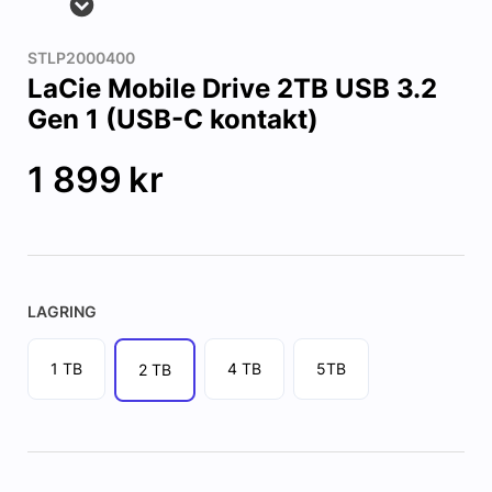
STLP2000400
LaCie Mobile Drive 2TB USB 3.2
Gen 1 (USB-C kontakt)
1 899
kr
LAGRING
1 TB
4 TB
5TB
2 TB