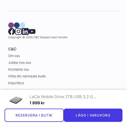
Copyright © 2026 C&C
Skapad med
Vendre
C&C
Om oss
Jobba hos oss
Kontakta oss
Hitta din närmaste butik
Köpvillkor
Information
LaCie Mobile Drive 2TB USB 3.2 Gen 1 (USB-C kontakt)
Leverans och betalning
1 899
kr
Cookies
RESERVERA I BUTIK
LÄGG I VARUKORG
Personuppgiftspolicy