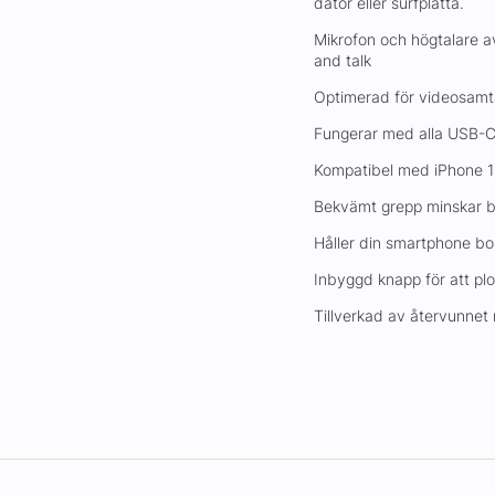
dator eller surfplatta.
Mikrofon och högtalare av
and talk
Optimerad för videosam
Fungerar med alla USB-C-
Kompatibel med iPhone 15
Bekvämt grepp minskar b
Håller din smartphone bor
Inbyggd knapp för att pl
Tillverkad av återvunnet 