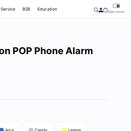
Service
B2B
Education
Med moms
ion POP Phone Alarm
Azur
Candy
Lemon