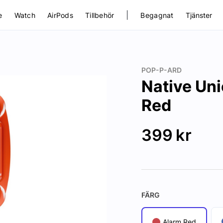
|
e
Watch
AirPods
Tillbehör
Begagnat
Tjänster
POP-P-ARD
Native Un
Red
399
kr
FÄRG
Alarm Red