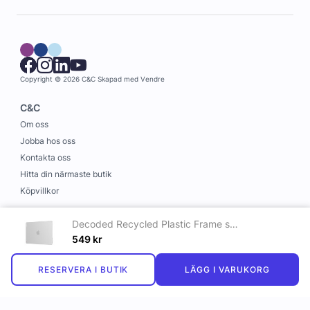
Copyright © 2026 C&C
Skapad med
Vendre
C&C
Om oss
Jobba hos oss
Kontakta oss
Hitta din närmaste butik
Köpvillkor
Information
Decoded Recycled Plastic Frame snap on case - Macbook Air 15 M2/M3 Frosted White
Leverans och betalning
549
kr
Cookies
RESERVERA I BUTIK
LÄGG I VARUKORG
Personuppgiftspolicy