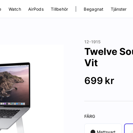
|
e
Watch
AirPods
Tillbehör
Begagnat
Tjänster
12-1915
Twelve So
Vit
699
kr
FÄRG
Mattsvart