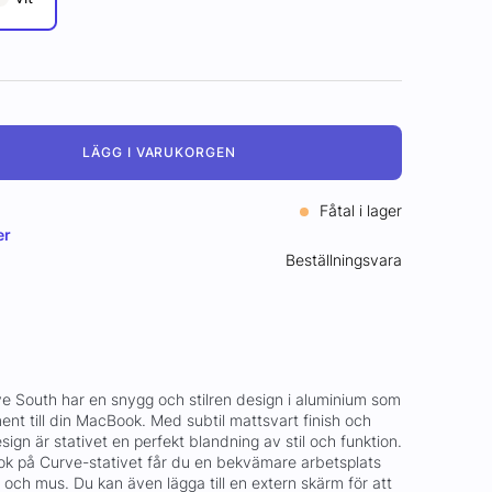
LÄGG I VARUKORGEN
Fåtal i lager
er
Beställningsvara
ve South har en snygg och stilren design i aluminium som
nt till din MacBook. Med subtil mattsvart finish och
ign är stativet en perfekt blandning av stil och funktion.
ok på Curve-stativet får du en bekvämare arbetsplats
och mus. Du kan även lägga till en extern skärm för att