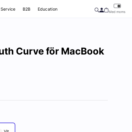
Service
B2B
Education
Med moms
uth Curve för MacBook
Vit