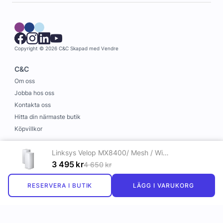
Copyright © 2026 C&C
Skapad med
Vendre
C&C
Om oss
Jobba hos oss
Kontakta oss
Hitta din närmaste butik
Köpvillkor
Information
Linksys Velop MX8400/ Mesh / WiFi6 / 2-pack
Leverans och betalning
3 495
kr
4 650
kr
Cookies
RESERVERA I BUTIK
LÄGG I VARUKORG
Personuppgiftspolicy