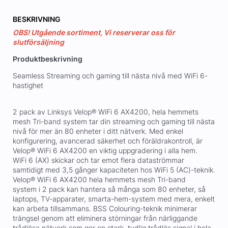
BESKRIVNING
OBS! Utgående sortiment, Vi reserverar oss för
slutförsäljning
Produktbeskrivning
Seamless Streaming och gaming till nästa nivå med WiFi 6-
hastighet
2 pack av Linksys Velop® WiFi 6 AX4200, hela hemmets
mesh Tri-band system tar din streaming och gaming till nästa
nivå för mer än 80 enheter i ditt nätverk. Med enkel
konfigurering, avancerad säkerhet och föräldrakontroll, är
Velop® WiFi 6 AX4200 en viktig uppgradering i alla hem.
WiFi 6 (AX) skickar och tar emot flera dataströmmar
samtidigt med 3,5 gånger kapaciteten hos WiFi 5 (AC)-teknik.
Velop® WiFi 6 AX4200 hela hemmets mesh Tri-band
system i 2 pack kan hantera så många som 80 enheter, så
laptops, TV-apparater, smarta-hem-system med mera, enkelt
kan arbeta tillsammans. BSS Colouring-teknik minimerar
trängsel genom att eliminera störningar från närliggande
trådlösa nätverk som ger en stark, tydlig trådlös signal i hela