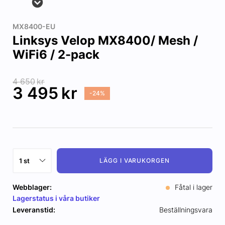
MX8400-EU
Linksys Velop MX8400/ Mesh /
WiFi6 / 2-pack
4 650
kr
3 495
kr
-24%
LÄGG I VARUKORGEN
Webblager:
Fåtal i lager
Lagerstatus i våra butiker
Leveranstid:
Beställningsvara