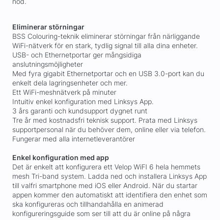
nod.
Eliminerar störningar
BSS Colouring-teknik eliminerar störningar från närliggande
WiFi-nätverk för en stark, tydlig signal till alla dina enheter.
USB- och Ethernetportar ger mångsidiga
anslutningsmöjligheter
Med fyra gigabit Ethernetportar och en USB 3.0-port kan du
enkelt dela lagringsenheter och mer.
Ett WiFi-meshnätverk på minuter
Intuitiv enkel konfiguration med Linksys App.
3 års garanti och kundsupport dygnet runt
Tre år med kostnadsfri teknisk support. Prata med Linksys
supportpersonal när du behöver dem, online eller via telefon.
Fungerar med alla internetleverantörer
Enkel konfiguration med app
Det är enkelt att konfigurera ett Velop WiFI 6 hela hemmets
mesh Tri-band system. Ladda ned och installera Linksys App
till valfri smartphone med iOS eller Android. När du startar
appen kommer den automatiskt att identifiera den enhet som
ska konfigureras och tillhandahålla en animerad
konfigureringsguide som ser till att du är online på några