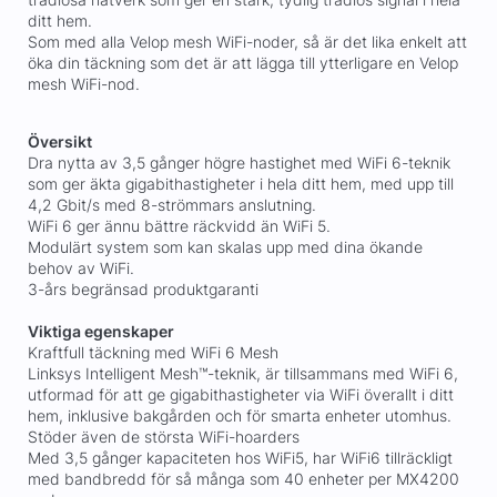
ditt hem.
Som med alla Velop mesh WiFi-noder, så är det lika enkelt att
öka din täckning som det är att lägga till ytterligare en Velop
mesh WiFi-nod.
Översikt
Dra nytta av 3,5 gånger högre hastighet med WiFi 6-teknik
som ger äkta gigabithastigheter i hela ditt hem, med upp till
4,2 Gbit/s med 8-strömmars anslutning.
WiFi 6 ger ännu bättre räckvidd än WiFi 5.
Modulärt system som kan skalas upp med dina ökande
behov av WiFi.
3-års begränsad produktgaranti
Viktiga egenskaper
Kraftfull täckning med WiFi 6 Mesh
Linksys Intelligent Mesh™-teknik, är tillsammans med WiFi 6,
utformad för att ge gigabithastigheter via WiFi överallt i ditt
hem, inklusive bakgården och för smarta enheter utomhus.
Stöder även de största WiFi-hoarders
Med 3,5 gånger kapaciteten hos WiFi5, har WiFi6 tillräckligt
med bandbredd för så många som 40 enheter per MX4200