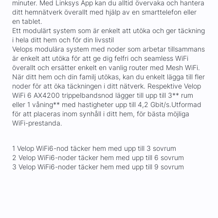
minuter. Med Linksys App kan du alltid övervaka och hantera
ditt hemnätverk överallt med hjälp av en smarttelefon eller
en tablet.
Ett modulärt system som är enkelt att utöka och ger täckning
i hela ditt hem och för din livsstil
Velops modulära system med noder som arbetar tillsammans
är enkelt att utöka för att ge dig felfri och seamless WiFi
överallt och ersätter enkelt en vanlig router med Mesh WiFi.
När ditt hem och din familj utökas, kan du enkelt lägga till fler
noder för att öka täckningen i ditt nätverk. Respektive Velop
WiFi 6 AX4200 trippelbandsnod lägger till upp till 3** rum
eller 1 våning** med hastigheter upp till 4,2 Gbit/s.Utformad
för att placeras inom synhåll i ditt hem, för bästa möjliga
WiFi-prestanda.
1 Velop WiFi6-nod täcker hem med upp till 3 sovrum
2 Velop WiFi6-noder täcker hem med upp till 6 sovrum
3 Velop WiFi6-noder täcker hem med upp till 9 sovrum