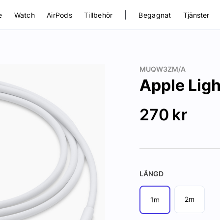
|
e
Watch
AirPods
Tillbehör
Begagnat
Tjänster
MUQW3ZM/A
Apple Ligh
270
kr
LÄNGD
2m
1m