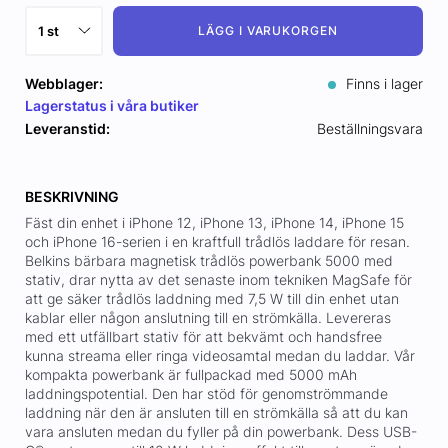
LÄGG I VARUKORGEN
Webblager:
Finns i lager
Lagerstatus i våra butiker
Leveranstid:
Beställningsvara
BESKRIVNING
Fäst din enhet i iPhone 12, iPhone 13, iPhone 14, iPhone 15
och iPhone 16-serien i en kraftfull trådlös laddare för resan.
Belkins bärbara magnetisk trådlös powerbank 5000 med
stativ, drar nytta av det senaste inom tekniken MagSafe för
att ge säker trådlös laddning med 7,5 W till din enhet utan
kablar eller någon anslutning till en strömkälla. Levereras
med ett utfällbart stativ för att bekvämt och handsfree
kunna streama eller ringa videosamtal medan du laddar. Vår
kompakta powerbank är fullpackad med 5000 mAh
laddningspotential. Den har stöd för genomströmmande
laddning när den är ansluten till en strömkälla så att du kan
vara ansluten medan du fyller på din powerbank. Dess USB-