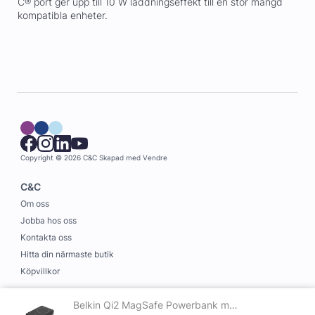
C® port ger upp till 10 W laddningseffekt till en stor mängd
kompatibla enheter.
Copyright © 2026 C&C
Skapad med
Vendre
C&C
Om oss
Jobba hos oss
Kontakta oss
Hitta din närmaste butik
Köpvillkor
Information
Belkin Qi2 MagSafe Powerbank med Kickstand 8000mAh - Svart