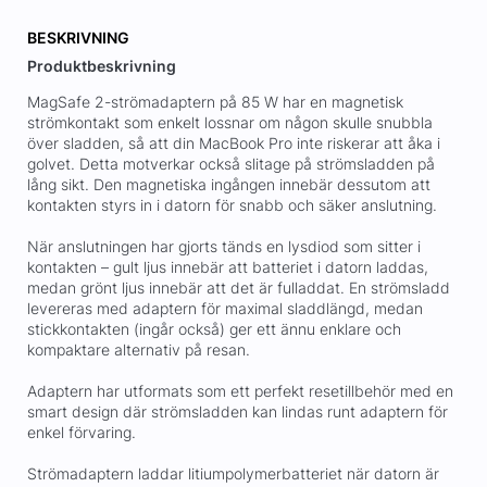
BESKRIVNING
Produktbeskrivning
MagSafe 2-strömadaptern på 85 W har en magnetisk
strömkontakt som enkelt lossnar om någon skulle snubbla
över sladden, så att din MacBook Pro inte riskerar att åka i
golvet. Detta motverkar också slitage på strömsladden på
lång sikt. Den magnetiska ingången innebär dessutom att
kontakten styrs in i datorn för snabb och säker anslutning.
När anslutningen har gjorts tänds en lysdiod som sitter i
kontakten – gult ljus innebär att batteriet i datorn laddas,
medan grönt ljus innebär att det är fulladdat. En strömsladd
levereras med adaptern för maximal sladdlängd, medan
stickkontakten (ingår också) ger ett ännu enklare och
kompaktare alternativ på resan.
Adaptern har utformats som ett perfekt resetillbehör med en
smart design där strömsladden kan lindas runt adaptern för
enkel förvaring.
Strömadaptern laddar litiumpolymerbatteriet när datorn är