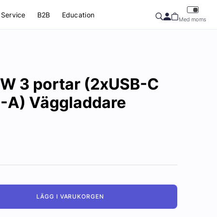
Service
B2B
Education
Med moms
0W 3 portar (2xUSB-C
-A) Väggladdare
LÄGG I VARUKORGEN