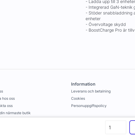
- Ladda upp till 3 enhete
- Integrerad GaN-teknik 
- Stöder snabbladdning a
enheter
- Övervoltage skydd
- BoostCharge Pro är til
Information
ss
Leverans och betalning
 hos oss
Cookies
kta oss
Personuppgiftspolicy
 din närmaste butik
llkor