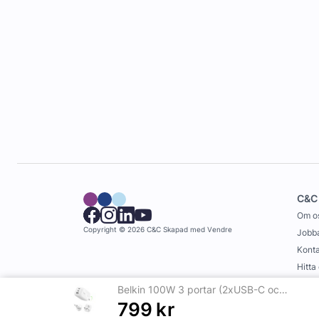
C&C
Om o
Copyright © 2026 C&C
Skapad med
Vendre
Jobba
Konta
Hitta
Köpvi
Belkin 100W 3 portar (2xUSB-C och 1xUSB-A) Väggladdare
799
kr