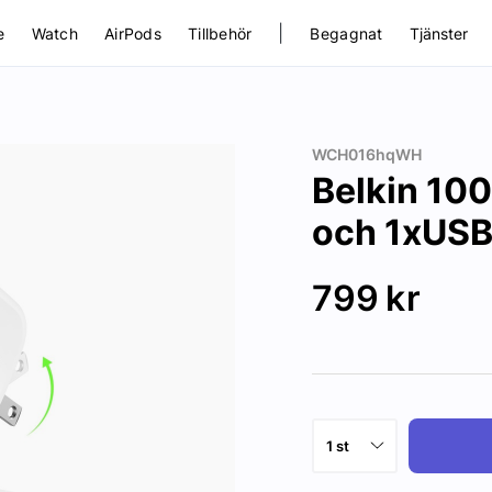
|
e
Watch
AirPods
Tillbehör
Begagnat
Tjänster
WCH016hqWH
Belkin 10
och 1xUSB
799
kr