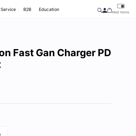
Service
B2B
Education
Med moms
ion Fast Gan Charger PD
t
t