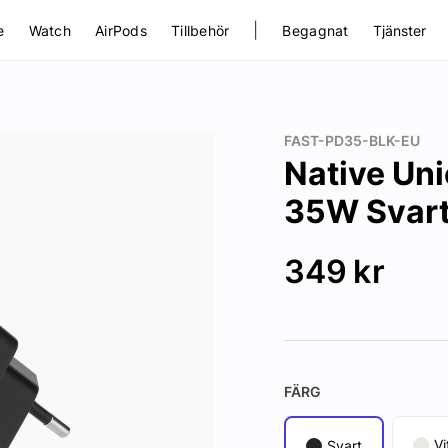
|
e
Watch
AirPods
Tillbehör
Begagnat
Tjänster
FAST-PD35-BLK-EU
Native Un
35W Svar
349
kr
FÄRG
Vi
Svart