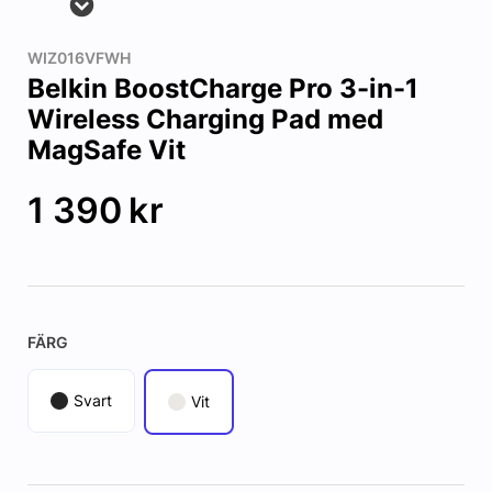
WIZ016VFWH
Belkin BoostCharge Pro 3-in-1
Wireless Charging Pad med
MagSafe Vit
1 390
kr
FÄRG
Svart
Vit