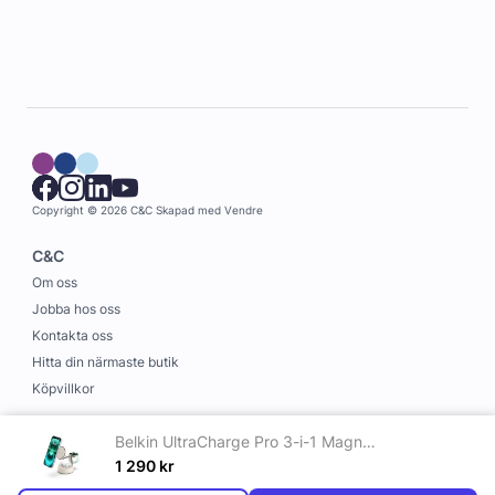
Copyright © 2026 C&C
Skapad med
Vendre
C&C
Om oss
Jobba hos oss
Kontakta oss
Hitta din närmaste butik
Köpvillkor
Information
Belkin UltraCharge Pro 3-i-1 Magnetisk Laddningsstation med Qi2 25W Sand
Leverans och betalning
1 290
kr
Cookies