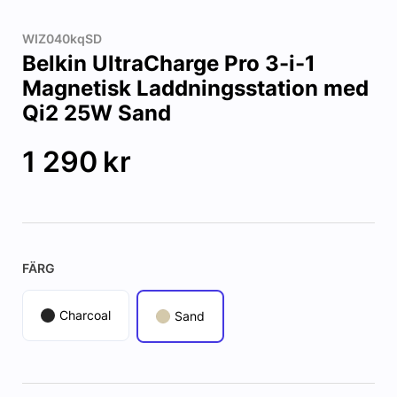
WIZ040kqSD
Belkin UltraCharge Pro 3-i-1
Magnetisk Laddningsstation med
Qi2 25W Sand
1 290
kr
FÄRG
Charcoal
Sand