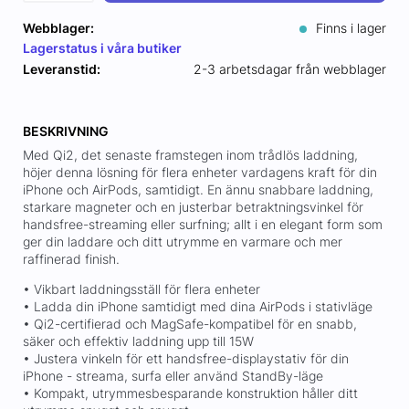
Webblager:
Finns i lager
Lagerstatus i våra butiker
Leveranstid:
2-3 arbetsdagar från webblager
BESKRIVNING
Med Qi2, det senaste framstegen inom trådlös laddning,
höjer denna lösning för flera enheter vardagens kraft för din
iPhone och AirPods, samtidigt. En ännu snabbare laddning,
starkare magneter och en justerbar betraktningsvinkel för
handsfree-streaming eller surfning; allt i en elegant form som
ger din laddare och ditt utrymme en varmare och mer
raffinerad finish.
• Vikbart laddningsställ för flera enheter
• Ladda din iPhone samtidigt med dina AirPods i stativläge
• Qi2-certifierad och MagSafe-kompatibel för en snabb,
säker och effektiv laddning upp till 15W
• Justera vinkeln för ett handsfree-displaystativ för din
iPhone - streama, surfa eller använd StandBy-läge
• Kompakt, utrymmesbesparande konstruktion håller ditt