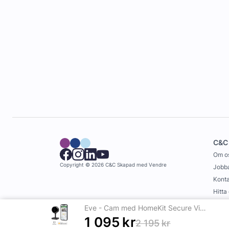
C&C
Om o
Copyright © 2026 C&C
Skapad med
Vendre
Jobba
Konta
Hitta
Köpvi
Eve - Cam med HomeKit Secure Video
1 095
kr
2 195
kr