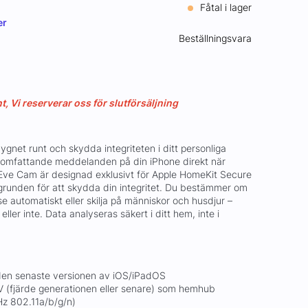
Fåtal i lager
er
Beställningsvara
 Vi reserverar oss för slutförsäljning
dygnet runt och skydda integriteten i ditt personliga
 omfattande meddelanden på din iPhone direkt när
 Eve Cam är designad exklusivt för Apple HomeKit Secure
runden för att skydda din integritet. Du bestämmer om
else automatiskt eller skilja på människor och husdjur –
ler inte. Data analyseras säkert i ditt hem, inte i
 den senaste versionen av iOS/iPadOS
 (fjärde generationen eller senare) som hemhub
Hz 802.11a/b/g/n)