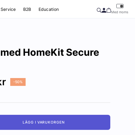
Service
B2B
Education
Med moms
 med HomeKit Secure
kr
-50%
LÄGG I VARUKORGEN