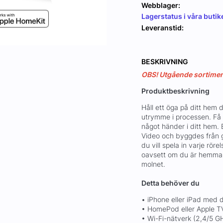
Webblager:
Lagerstatus i våra butik
Leveranstid:
BESKRIVNING
OBS! Utgående sortiment,
Produktbeskrivning
Håll ett öga på ditt hem 
utrymme i processen. Få
något händer i ditt hem.
Video och byggdes från g
du vill spela in varje rör
oavsett om du är hemma el
molnet.
Detta behöver du
• iPhone eller iPad med
• HomePod eller Apple TV
• Wi-Fi-nätverk (2,4/5 G