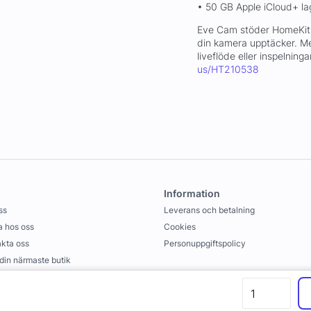
• 50 GB Apple iCloud+ lag
Eve Cam stöder HomeKit 
din kamera upptäcker. M
liveflöde eller inspelning
us/HT210538
Information
ss
Leverans och betalning
 hos oss
Cookies
kta oss
Personuppgiftspolicy
 din närmaste butik
llkor