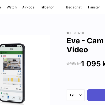
|
e
Watch
AirPods
Tillbehör
Begagnat
Tjänster
10EBK8701
Eve - Cam
Video
1 095
2 195
kr